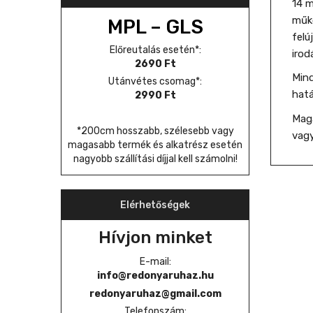
14 m
műkö
MPL – GLS
felú
Előreutalás esetén*:
irod
2690 Ft
Mind
Utánvétes csomag*:
hat
2990 Ft
Maga
*200cm hosszabb, szélesebb vagy
vagy
magasabb termék és alkatrész esetén
nagyobb szállítási díjjal kell számolni!
Elérhetőségek
Hívjon minket
E-mail:
info@redonyaruhaz.hu
redonyaruhaz@gmail.com
Telefonszám: