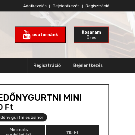
Adatkezelés
Bejelentkezés
Regisztráció
Kosaram
csatornánk
Üres
Regisztráció
Bejelentkezés
EDŐNYGURTNI MINI
10
Ft
dőny gurtni és zsinór
Minimális
110
Ft
rendelési ár*