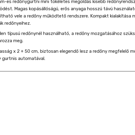
m-es redőnygurtni mini tökéletes megoldás kisebb redőnyrendsz
dést. Magas kopásállóságú, erős anyaga hosszú távú használato
jítható vele a redőny működtető rendszere. Kompakt kialakítása m
ák redőnyeihez.
en típusú redőnynél használható, a redőny mozgatásához szüks
ározza meg.
sság x 2 + 50 cm, biztosan elegendő lesz a redőny megfelelő m
 gurtnis automatával.