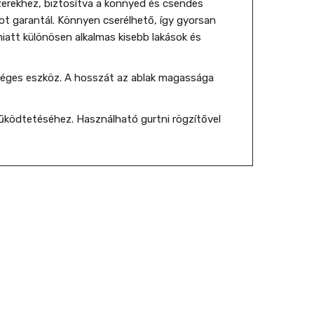
erekhez, biztosítva a könnyed és csendes
t garantál. Könnyen cserélhető, így gyorsan
iatt különösen alkalmas kisebb lakások és
éges eszköz. A hosszát az ablak magassága
űködtetéséhez. Használható gurtni rögzítővel