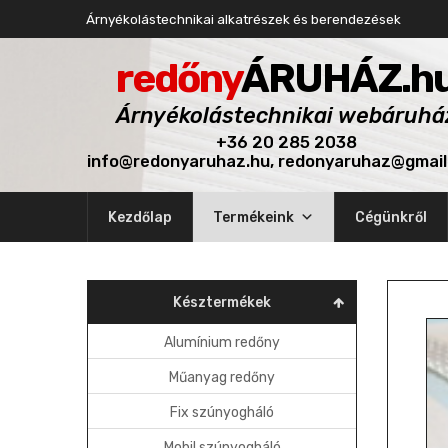
Árnyékolástechnikai alkatrészek és berendezések
redőny
ÁRUHÁZ.h
Árnyékolástechnikai webáruhá
+36 20 285 2038
info@redonyaruhaz.hu, redonyaruhaz@gmai
Skip
Kezdőlap
Termékeink
Cégünkről
to
content
Késztermékek
Alumínium redőny
Műanyag redőny
Fix szúnyogháló
Mobil szúnyogháló