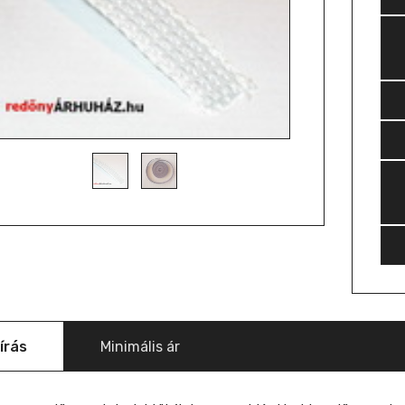
írás
Minimális ár