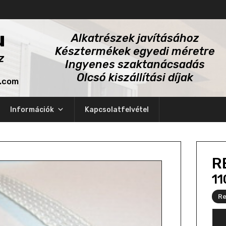
u
Alkatrészek javításához
Késztermékek egyedi méretre
z
Ingyenes szaktanácsadás
Olcsó kiszállítási díjak
l.com
Információk
Kapcsolatfelvétel
R
1
Re