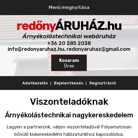
Menü megnyitása
redőny
ÁRUHÁZ.hu
Árnyékolástechnikai webáruház
+36 20 285 2038
info@redonyaruhaz.hu, redonyaruhaz@gmail.com
Kosaram
Üres
Adatkezelés
Bejelentkezés
Regisztráció
Viszontelad
óknak
Árnyékolástechnikai nagykereskedelem
Legyen a partnerünk, váljon viszonteladóvá! Folyamatosan
bővülő kiskereskedelmi hálózatunkhoz kapcsolódva,