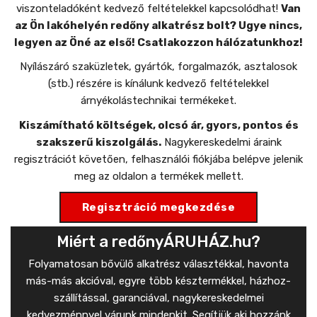
viszonteladóként kedvező feltételekkel kapcsolódhat!
Van
az Ön lakóhelyén redőny alkatrész bolt? Ugye nincs,
legyen az Öné az első! Csatlakozzon hálózatunkhoz!
Nyílászáró szaküzletek, gyártók, forgalmazók, asztalosok
(stb.) részére is kínálunk kedvező feltételekkel
árnyékolástechnikai termékeket.
Kiszámítható költségek, olcsó ár, gyors, pontos és
szakszerű kiszolgálás.
Nagykereskedelmi áraink
regisztrációt követően, felhasználói fiókjába belépve jelenik
meg az oldalon a termékek mellett.
Regisztráció megkezdése
Miért a redőnyÁRUHÁZ.hu?
Folyamatosan bővülő alkatrész választékkal, havonta
más-más akcióval, egyre több késztermékkel, házhoz-
szállítással, garanciával, nagykereskedelmei
kedvezménnyel várunk mindenkit. Segítjük aki hozzánk