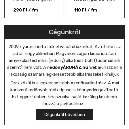
290
Ft
/ fm
110
Ft
/ fm
Cégünkről
2009 nyarán indítottuk el webáruházunkat. Az ötletet az
adta, hogy akkoriban Magyarországon kimondottan
árnyékolástechnikai (redőny) alkatrész bolt (tudomásunk
szerint) nem volt. A
redőnyÁRUHÁZ.hu
webáruházban a
lakosság számára legkeresettebb alkatrészeket kínáljuk.
Ezek közül is a legkeresettebb a redőnyalkatrész. A mai
korszerű redőnyök több típusa is könnyedén javítható.
Ezt egyre többen kihasználva saját kezűleg kezdenek
hozzá a javításához…
Cégünkről bővebben