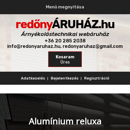
Menü megnyitása
redőny
ÁRUHÁZ.hu
Árnyékolástechnikai webáruház
+36 20 285 2038
info@redonyaruhaz.hu, redonyaruhaz@gmail.com
Kosaram
Üres
Adatkezelés
Bejelentkezés
Regisztráció