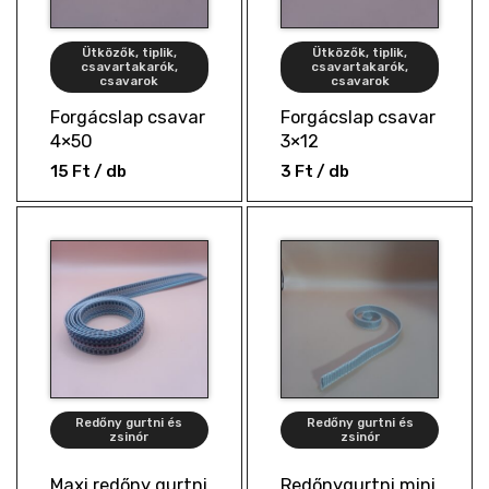
Ütközők, tiplik,
Ütközők, tiplik,
csavartakarók,
csavartakarók,
csavarok
csavarok
Forgácslap csavar
Forgácslap csavar
4×50
3×12
15
Ft
/ db
3
Ft
/ db
Redőny gurtni és
Redőny gurtni és
zsinór
zsinór
Maxi redőny gurtni
Redőnygurtni mini