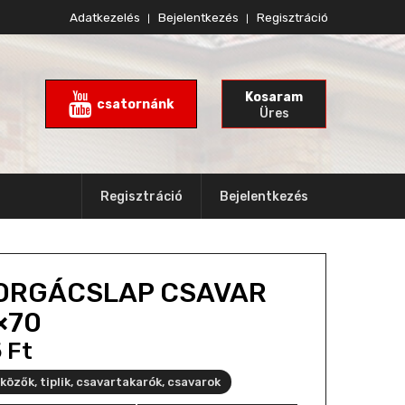
Adatkezelés
Bejelentkezés
Regisztráció
Kosaram
csatornánk
Üres
Regisztráció
Bejelentkezés
ORGÁCSLAP CSAVAR
×70
5
Ft
közők, tiplik, csavartakarók, csavarok