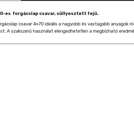
0-es forgácslap csavar, süllyesztett fejű.
rgácslap csavar 4×70 ideális a nagyobb és vastagabb anyagok rög
st. A szakszerű használat elengedhetetlen a megbízható eredm