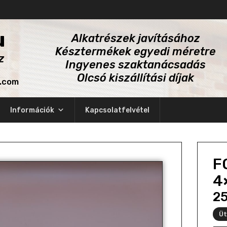
u
Alkatrészek javításához
Késztermékek egyedi méretre
z
Ingyenes szaktanácsadás
Olcsó kiszállítási díjak
l.com
Információk
Kapcsolatfelvétel
F
4
2
Üt