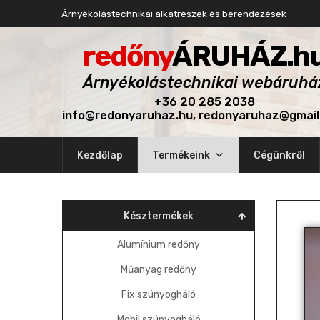
Árnyékolástechnikai alkatrészek és berendezések
redőny
ÁRUHÁZ.h
Árnyékolástechnikai webáruhá
+36 20 285 2038
info@redonyaruhaz.hu, redonyaruhaz@gmai
Skip
Kezdőlap
Termékeink
Cégünkről
to
content
Késztermékek
Alumínium redőny
Műanyag redőny
Fix szúnyogháló
Mobil szúnyogháló