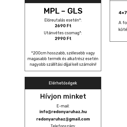
MPL – GLS
4×7
Előreutalás esetén*:
A fo
2690 Ft
köté
Utánvétes csomag*:
2990 Ft
*200cm hosszabb, szélesebb vagy
magasabb termék és alkatrész esetén
nagyobb szállítási díjjal kell számolni!
Elérhetőségek
Hívjon minket
E-mail:
info@redonyaruhaz.hu
redonyaruhaz@gmail.com
Telefonszám: