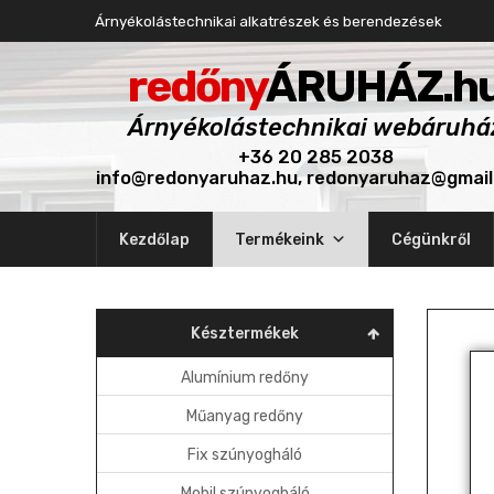
Árnyékolástechnikai alkatrészek és berendezések
redőny
ÁRUHÁZ.h
Árnyékolástechnikai webáruhá
+36 20 285 2038
info@redonyaruhaz.hu, redonyaruhaz@gmai
Skip
Kezdőlap
Termékeink
Cégünkről
to
content
Késztermékek
Alumínium redőny
Műanyag redőny
Fix szúnyogháló
Mobil szúnyogháló