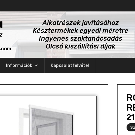
u
Alkatrészek javításához
Késztermékek egyedi méretre
z
Ingyenes szaktanácsadás
Olcsó kiszállítási díjak
l.com
Információk
Kapcsolatfelvétel
R
R
2
Sz