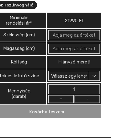
bil szúnyogháló
Minimális
21990
Ft
rendelési ár*
Szélesség (cm)
Magasság (cm)
Költség
Hiányzó méret!
Tok és lefutó színe
Mennyiség
Mennyiség
(darab)
Kosárba teszem