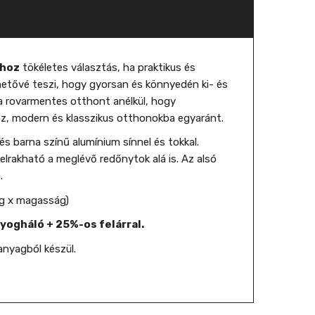
khoz
tökéletes választás, ha praktikus és
hetővé teszi, hogy gyorsan és könnyedén ki- és
 a rovarmentes otthont anélkül, hogy
hoz, modern és klasszikus otthonokba egyaránt.
s barna színű alumínium sínnel és tokkal.
Felrakható a meglévő redőnytok alá is. Az alsó
.
ég x magasság)
yogháló + 25%-os felárral.
anyagból készül.