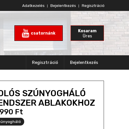
Adatkezelés
Bejelentkezés
Regisztráció
Kosaram
csatornánk
Üres
Regisztráció
Bejelentkezés
OLÓS SZÚNYOGHÁLÓ
ENDSZER ABLAKOKHOZ
1990
Ft
únyogháló