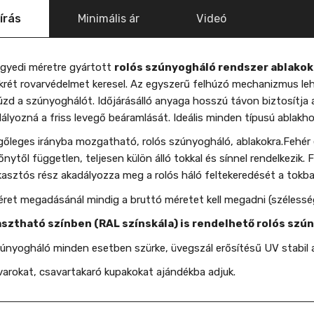
írás
Minimális ár
Videó
gyedi méretre gyártott
rolós szúnyogháló rendszer ablako
krét rovarvédelmet keresel. Az egyszerű felhúzó mechanizmus le
zd a szúnyoghálót. Időjárásálló anyaga hosszú távon biztosítja
ályozná a friss levegő beáramlását. Ideális minden típusú ablak
őleges irányba mozgatható, rolós szúnyogháló, ablakokra.Fehér é
nytől független, teljesen külön álló tokkal és sínnel rendelkezik. 
asztós rész akadályozza meg a rolós háló feltekeredését a tokba
ret megadásánál mindig a bruttó méretet kell megadni (széless
asztható színben (RAL színskála) is rendelhető rolós szún
únyogháló minden esetben szürke, üvegszál erősítésű UV stabil 
arokat, csavartakaró kupakokat ajándékba adjuk.