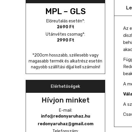
Le
MPL – GLS
Előreutalás esetén*:
2690 Ft
Az e
Utánvétes csomag*:
disz
2990 Ft
behú
akad
*200cm hosszabb, szélesebb vagy
Függ
magasabb termék és alkatrész esetén
Redő
nagyobb szállítási díjjal kell számolni!
beak
A mé
Elérhetőségek
Vál
Hívjon minket
A sz
E-mail:
Csav
info@redonyaruhaz.hu
redonyaruhaz@gmail.com
Telefonszám: