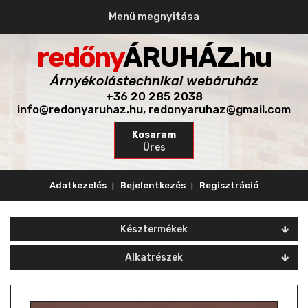
Menü megnyitása
redőny
ÁRUHÁZ.hu
Árnyékolástechnikai webáruház
+36 20 285 2038
info@redonyaruhaz.hu, redonyaruhaz@gmail.com
Kosaram
Üres
Adatkezelés
Bejelentkezés
Regisztráció
Skip
to
Késztermékek
content
Alkatrészek