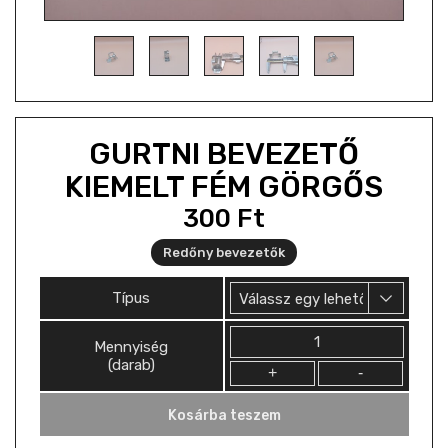
GURTNI BEVEZETŐ
KIEMELT FÉM GÖRGŐS
300
Ft
Redőny bevezetők
Típus
Mennyiség
Mennyiség
(darab)
Kosárba teszem