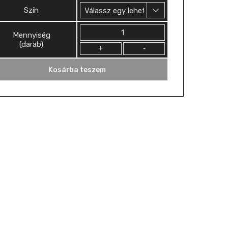
Szín
Mennyiség
Mennyiség
(darab)
Kosárba teszem