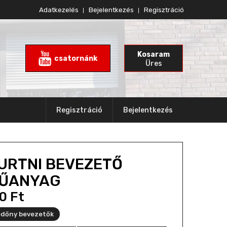
Adatkezelés
Bejelentkezés
Regisztráció
Kosaram
csatornánk
Üres
Regisztráció
Bejelentkezés
URTNI BEVEZETŐ
ŰANYAG
50
Ft
dőny bevezetők