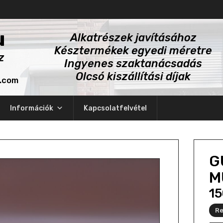
u
Alkatrészek javításához
Késztermékek egyedi méretre
z
Ingyenes szaktanácsadás
Olcsó kiszállítási díjak
l.com
Információk
Kapcsolatfelvétel
G
M
1
Re