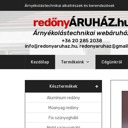
Árnyékolástechnikai alkatrészek és berendezések
redőny
ÁRUHÁZ.h
Árnyékolástechnikai webáruhá
+36 20 285 2038
info@redonyaruhaz.hu, redonyaruhaz@gmai
Skip
Kezdőlap
Termékeink
Cégünkről
to
content
Késztermékek
Alumínium redőny
Műanyag redőny
Fix szúnyogháló
Mobil szúnyogháló