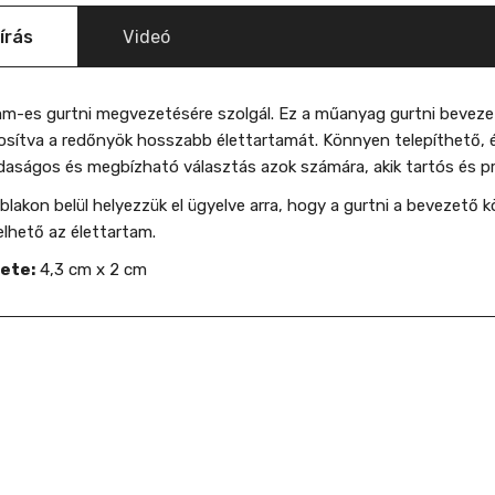
írás
Videó
m-es gurtni megvezetésére szolgál. Ez a műanyag gurtni bevezető
osítva a redőnyök hosszabb élettartamát. Könnyen telepíthető, é
aságos és megbízható választás azok számára, akik tartós és pr
blakon belül helyezzük el ügyelve arra, hogy a gurtni a bevezető
lhető az élettartam.
ete:
4,3 cm x 2 cm