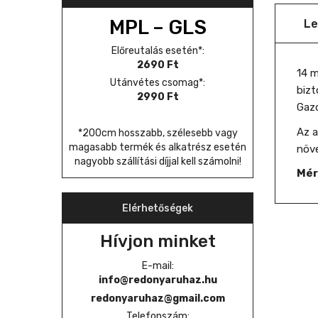
MPL – GLS
Le
Előreutalás esetén*:
2690 Ft
14 m
Utánvétes csomag*:
bizt
2990 Ft
Gazd
Az a
*200cm hosszabb, szélesebb vagy
magasabb termék és alkatrész esetén
növe
nagyobb szállítási díjjal kell számolni!
Mér
Elérhetőségek
Hívjon minket
E-mail:
info@redonyaruhaz.hu
redonyaruhaz@gmail.com
Telefonszám: