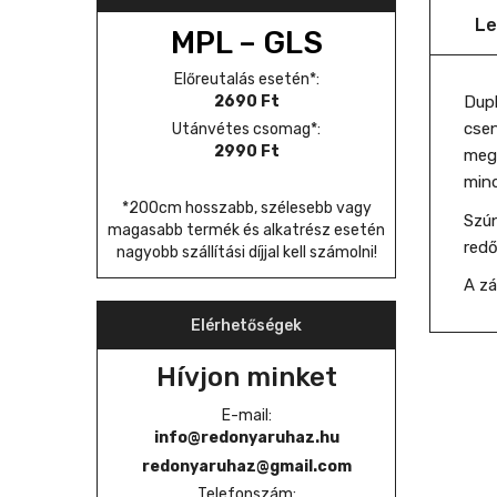
Le
MPL – GLS
Előreutalás esetén*:
2690 Ft
Dupl
csen
Utánvétes csomag*:
2990 Ft
megh
mind
*200cm hosszabb, szélesebb vagy
Szún
magasabb termék és alkatrész esetén
redő
nagyobb szállítási díjjal kell számolni!
A zá
Elérhetőségek
Hívjon minket
E-mail:
info@redonyaruhaz.hu
redonyaruhaz@gmail.com
Telefonszám: