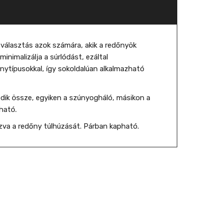
 választás azok számára, akik a redőnyök
inimalizálja a súrlódást, ezáltal
nytípusokkal, így sokoldalúan alkalmazható
dik össze, egyiken a szúnyogháló, másikon a
ható.
zva a redőny túlhúzását. Párban kapható.