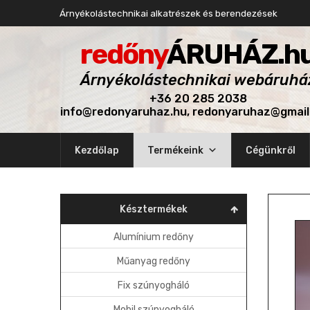
Árnyékolástechnikai alkatrészek és berendezések
redőny
ÁRUHÁZ.h
Árnyékolástechnikai webáruhá
+36 20 285 2038
info@redonyaruhaz.hu, redonyaruhaz@gmai
Skip
Kezdőlap
Termékeink
Cégünkről
to
content
Késztermékek
Alumínium redőny
Műanyag redőny
Fix szúnyogháló
Mobil szúnyogháló