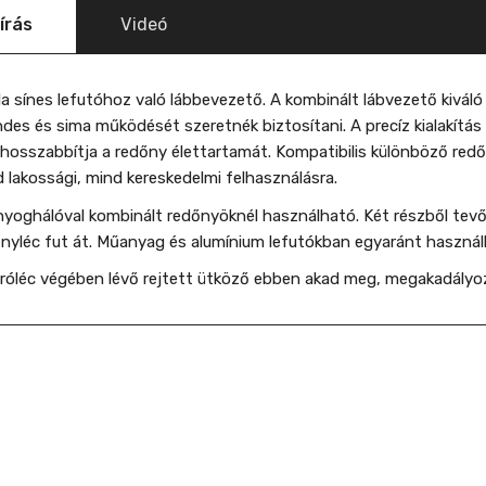
írás
Videó
a sínes lefutóhoz való lábbevezető. A kombinált lábvezető kiváló
des és sima működését szeretnék biztosítani. A precíz kialakítás m
osszabbítja a redőny élettartamát. Kompatibilis különböző redő
 lakossági, mind kereskedelmi felhasználásra.
yoghálóval kombinált redőnyöknél használható. Két részből tevő
nyléc fut át. Műanyag és alumínium lefutókban egyaránt használ
róléc végében lévő rejtett ütköző ebben akad meg, megakadályo