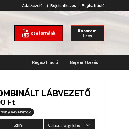
Adatkezelés
Bejelentkezés
Regisztráció
Kosaram
csatornánk
Üres
Regisztráció
Bejelentkezés
OMBINÁLT LÁBVEZETŐ
00
Ft
dőny bevezetők
Szín