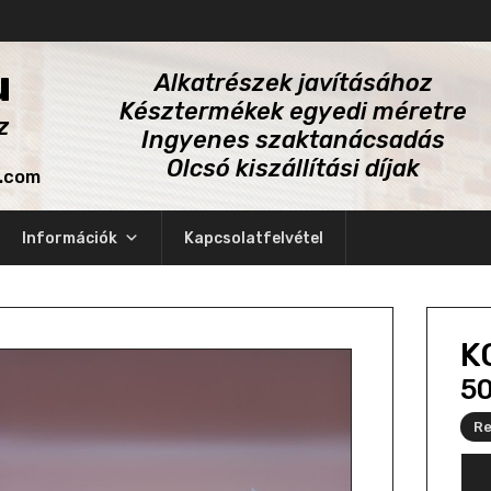
u
Alkatrészek javításához
Késztermékek egyedi méretre
z
Ingyenes szaktanácsadás
Olcsó kiszállítási díjak
l.com
Információk
Kapcsolatfelvétel
K
5
Re