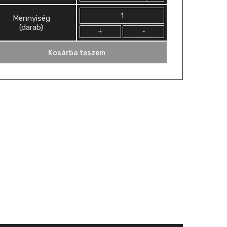
Mennyiség
Mennyiség
(darab)
Kosárba teszem