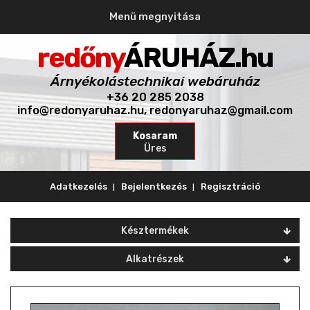
Menü megnyitása
redőny
ÁRUHÁZ.hu
Árnyékolástechnikai webáruház
+36 20 285 2038
info@redonyaruhaz.hu, redonyaruhaz@gmail.com
Kosaram
Üres
Adatkezelés
Bejelentkezés
Regisztráció
Skip
to
Késztermékek
content
Alkatrészek